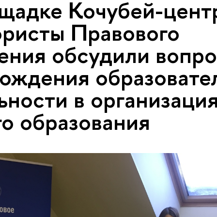
щадке Кочубей-цен
ристы Правового
ения обсудили вопр
ождения образовате
ьности в организаци
о образования