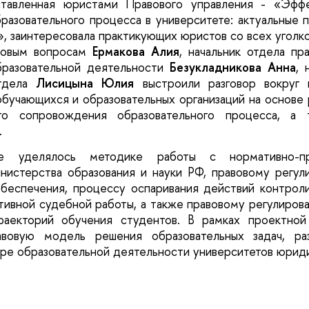
ставленная юристами Правового управления - «Эффе
азовательного процесса в университете: актуальные 
», заинтересовала практикующих юристов со всех уголко
вовым вопросам
Ермакова Алия
, начальник отдела пр
разовательной деятельности
Безукладникова Анна
, 
отдела
Лисицына Юлия
выстроили разговор вокруг 
бучающихся и образовательных организаций на основе 
ого сопровождения образовательного процесса, а 
.
е уделялось методике работы с нормативно-п
нистерства образования и науки РФ, правовому регул
обеспечения, процессу оспаривания действий контрол
тивной судебной работы, а также правовому регулиро
раекторий обучения студентов. В рамках проектной
равовую модель решения образовательных задач, ра
ре образовательной деятельности университетов юриди