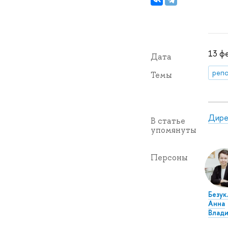
13 фе
Дата
репо
Темы
Дире
В статье
упомянуты
Персоны
Безук
Анна
Влад