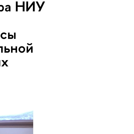
тра НИУ
осы
льной
ях