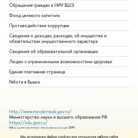
Обращения граждан в НИУ ВШЭ
А
Фонд целевого капитала
Д
Противодействие коррупции
Ц
Сведения о доходах, расходах, об имуществе и
Б
обязательствах имущественного характера
О
Сведения об образовательной организации
О
Людям с ограниченными возможностями здоровья
Единая платежная страница
Работа в Вышке
http://www.minobrnauki.gov.ru/
Министерство науки и высшего образования РФ
https://edu.gov.ru/
Министерство просвещения РФ
https://elearning.hse.ru/mooc
Мы используем файлы cookies для улучшения работы сайта