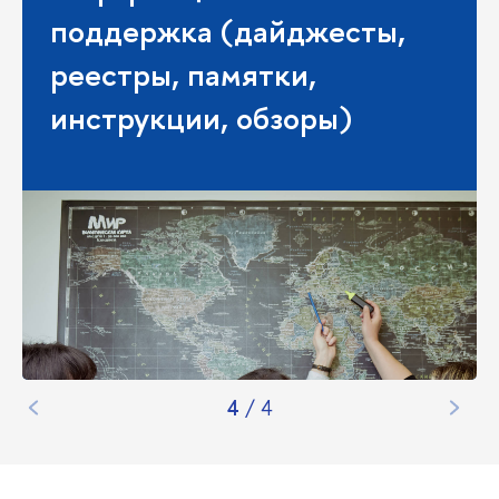
4
/
4