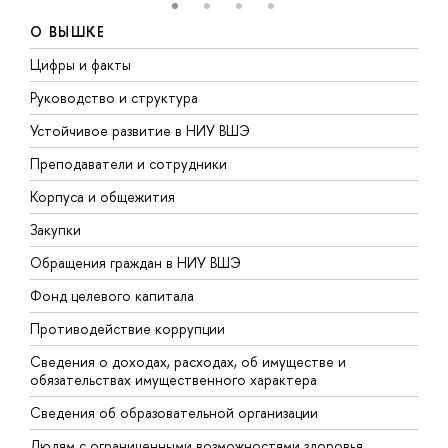
О ВЫШКЕ
Цифры и факты
Л
Руководство и структура
Д
Устойчивое развитие в НИУ ВШЭ
О
Преподаватели и сотрудники
П
Корпуса и общежития
В
Закупки
П
Обращения граждан в НИУ ВШЭ
А
Фонд целевого капитала
Д
Противодействие коррупции
Ц
Сведения о доходах, расходах, об имуществе и
Б
обязательствах имущественного характера
О
Сведения об образовательной организации
О
Людям с ограниченными возможностями здоровья