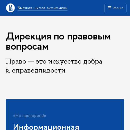
Высшая школа экономики
Меню
Дирекция по правовым
вопросам
Право — это искусство добра
и справедливости
Удобно
Шабл
Правовые сервисы
В 