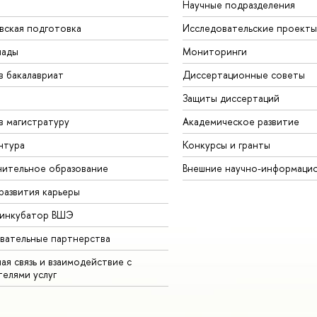
Научные подразделения
вская подготовка
Исследовательские проекты
иады
Мониторинги
в бакалавриат
Диссертационные советы
Защиты диссертаций
в магистратуру
Академическое развитие
нтура
Конкурсы и гранты
ительное образование
Внешние научно-информаци
развития карьеры
-инкубатор ВШЭ
вательные партнерства
ая связь и взаимодействие с
телями услуг