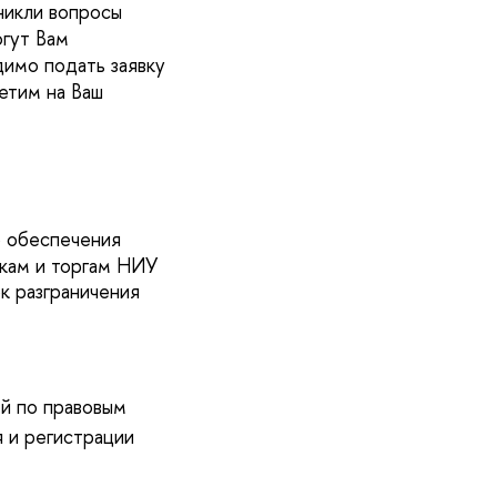
никли вопросы
гут Вам
димо подать заявку
етим на Ваш
 обеспечения
пкам и торгам НИУ
к разграничения
й по правовым
 и регистрации