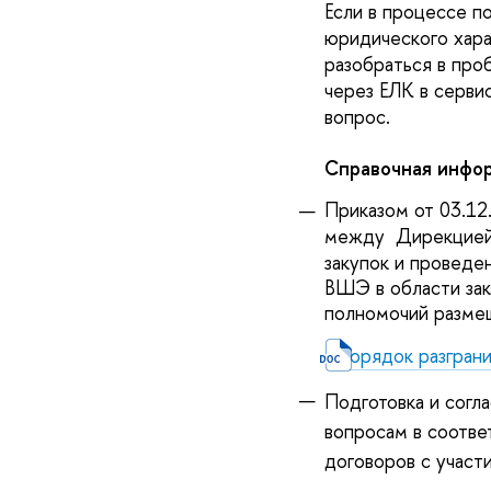
Если в процессе по
юридического хара
разобраться в про
через ЕЛК в серви
вопрос.
Справочная инфор
Приказом от 03.12
между
Дирекцией
закупок и проведе
ВШЭ в области зак
полномочий разме
Порядок разгран
Подготовка и согл
вопросам в соотве
договоров с учас