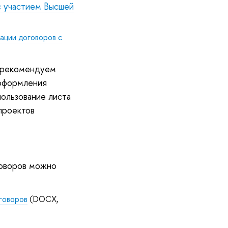
с участием Высшей
ации договоров с
ы рекомендуем
 оформления
пользование листа
проектов
говоров можно
говоров
(DOCX,