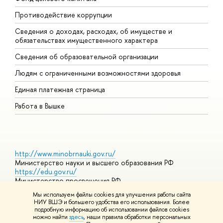
Противодействие коррупции
Ц
Сведения о доходах, расходах, об имуществе и
Б
обязательствах имущественного характера
О
Сведения об образовательной организации
О
Людям с ограниченными возможностями здоровья
Единая платежная страница
Работа в Вышке
http://www.minobrnauki.gov.ru/
Министерство науки и высшего образования РФ
https://edu.gov.ru/
Министерство просвещения РФ
https://elearning.hse.ru/mooc
Мы используем файлы cookies для улучшения работы сайта
Массовые открытые онлайн-курсы
НИУ ВШЭ и большего удобства его использования. Более
подробную информацию об использовании файлов cookies
можно найти
здесь
, наши правила обработки персональных