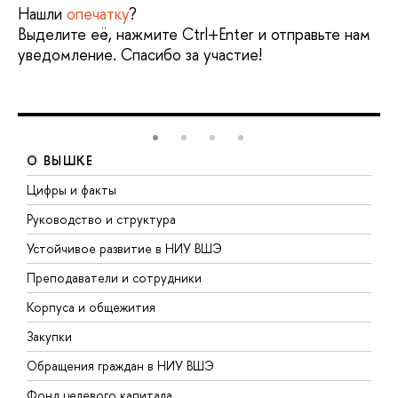
Нашли
опечатку
?
Выделите её, нажмите Ctrl+Enter и отправьте нам
уведомление. Спасибо за участие!
О ВЫШКЕ
Цифры и факты
Л
Руководство и структура
Д
Устойчивое развитие в НИУ ВШЭ
О
Преподаватели и сотрудники
П
Корпуса и общежития
В
Закупки
П
Обращения граждан в НИУ ВШЭ
А
Фонд целевого капитала
Д