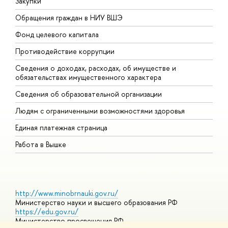
Закупки
П
Обращения граждан в НИУ ВШЭ
А
Фонд целевого капитала
Д
Противодействие коррупции
Ц
Сведения о доходах, расходах, об имуществе и
Б
обязательствах имущественного характера
О
Сведения об образовательной организации
О
Людям с ограниченными возможностями здоровья
Единая платежная страница
Работа в Вышке
http://www.minobrnauki.gov.ru/
Министерство науки и высшего образования РФ
https://edu.gov.ru/
Министерство просвещения РФ